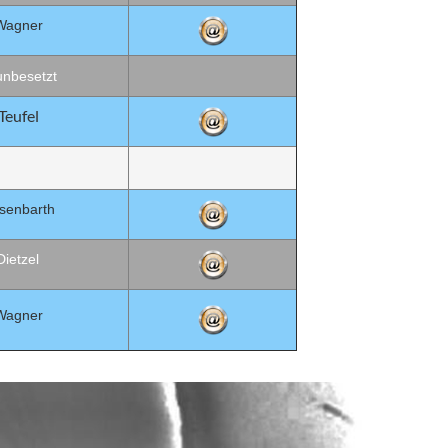
Wagner
unbesetzt
Teufel
nsenbarth
Dietzel
Wagner