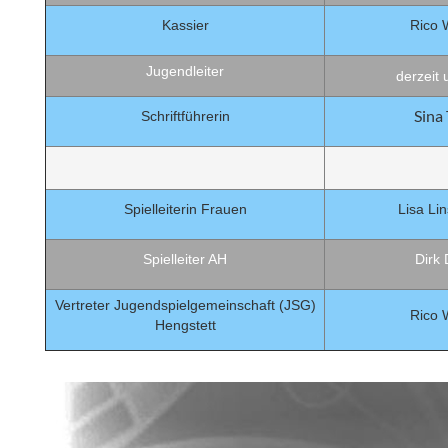
Kassier
Rico 
Jugendleiter
derzeit 
Sina 
Schriftführerin
Spielleiterin Frauen
Lisa Li
Spielleiter AH
Dirk 
Vertreter Jugendspielgemeinschaft (JSG)
Rico 
Hengstett