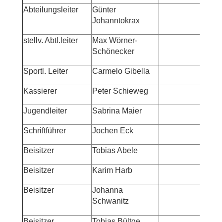
Abteilungsleiter
Günter
m
Johanntokrax
m
stellv. Abtl.leiter
Max Wörner-
Schönecker
Sportl. Leiter
Carmelo Gibella
m
Kassierer
Peter Schieweg
m
Jugendleiter
Sabrina Maier
m
Schriftführer
Jochen Eck
m
Beisitzer
Tobias Abele
m
Beisitzer
Karim Harb
m
Beisitzer
Johanna
m
Schwanitz
Beisitzer
Tobias Bültge
m